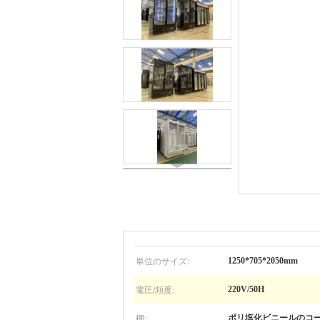
単位のサイズ:
1250*705*2050mm
電圧/頻度:
220V/50H
棚:
ポリ塩化ビニールのコー