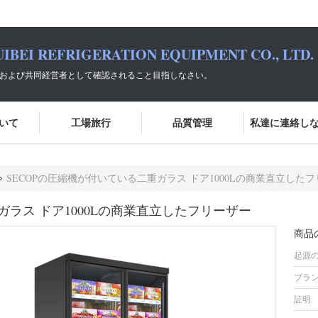
IBEI REFRIGERATION EQUIPMENT CO., LTD.
選択および共同経営者として確認されること目指しなさい。
いて
工場旅行
品質管理
私達に連絡し
SECOPの圧縮機が付いている二重ガラス ドア1000Lの商業直立した
ガラス ドア1000Lの商業直立したフリーザー
商品
起源の
ブラン
証明: