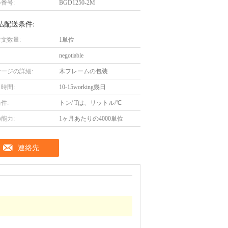
番号:
BGD1250-2M
払配送条件:
文数量:
1単位
negotiable
ージの詳細:
木フレームの包装
時間:
10-15working幾日
件:
トン/ Tは、リットル/℃
能力:
1ヶ月あたりの4000単位
連絡先