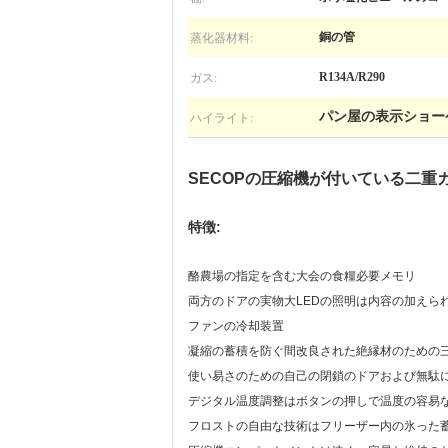
蒸化器材料:
銅の管
ガス:
R134A/R290
ハイライト:
パン屋の表示ショー
SECOPの圧縮機が付いている二重ガ
特徴:
酪農場の指定を含む大会の食糧必要メモリ
両方のドアの実物大LEDの照明は内容の加えら
ファンの冷却装置
凝縮の蓄積を防ぐ間改良された絶縁材のための
使い易さのための自己の閉鎖のドアおよび無駄
デジタル温度調整はボタンの押しで温度の容易
フロストの自由な技術はフリーザー内の氷った