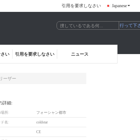
引用を要求しなさい
Japanese
なさい
引用を要求しなさい
ニュース
フリーザー
の詳細:
場所:
フォーシャン都市
ド名:
coldstar
CE