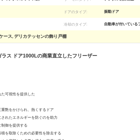
ドアのタイプ:
振動ドア
冷却のタイプ:
自動車が付いている
ケース
デリカテッセンの飾り戸棚
,
ラス ドア1000Lの商業直立したフリーザー
れた可視性を提供した
三重艶をかけられ、熱くするドア
にされたエネルギーを防ぐのを助力
な制御を提供する
蓄積を取除くための必要性を除去する