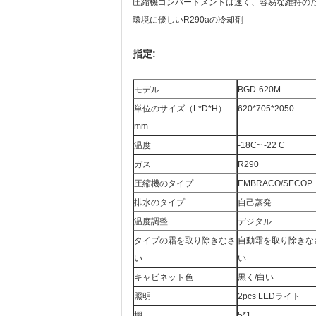
圧縮機コンパートメントは速く、容易な維持の
環境に優しいR290aの冷却剤
指定:
モデル
BGD-620M
単位のサイズ（L*D*H）
620*705*2050
mm
温度
-18C~ -22 C
ガス
R290
圧縮機のタイプ
EMBRACO/SECOP
排水のタイプ
自己蒸発
温度調整
デジタル
タイプの霜を取り除きなさ
自動霜を取り除きな
い
い
キャビネット色
黒く/白い
照明
2pcs LEDライト
棚
5*1