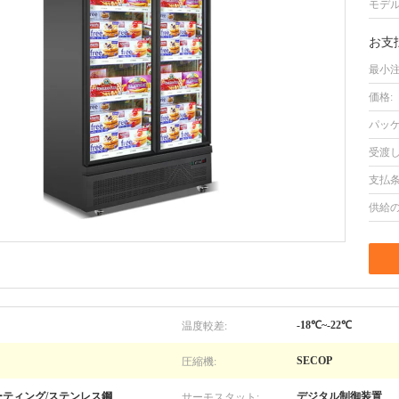
モデル
お支
最小注
価格:
パッケ
受渡し
支払条
供給の
温度較差:
-18℃~-22℃
圧縮機:
SECOP
サーモスタット:
ティング/ステンレス鋼
デジタル制御装置