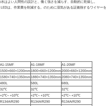
の水はよい人間性の設計と、働く強さを減らす、自動的に乾燥し。
tless LEDは、作業費を削減する。のために湿気がある証拠熱するワイ
A1-15MF
A1-18MF
A1-20MF
1500×660×1200mm
1800×660×1200mm
2000×660×1200mm
1580×740×1350mm
1880×740×1350mm
2080×740×1350mm
480L
580L
680L
32℃
32℃
32℃
+2℃~ +10℃
+2℃~ +10℃
+2℃~ +10℃
R134A/R290
R134A/R290
R134A/R290