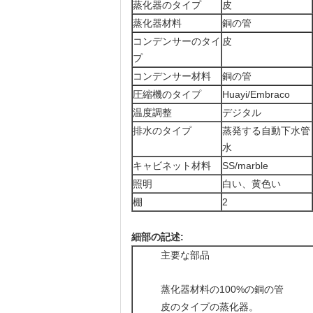
蒸化器のタイプ
皮
蒸化器材料
銅の管
コンデンサーのタイ
皮
プ
コンデンサー材料
銅の管
圧縮機のタイプ
Huayi/Embraco
温度調整
デジタル
排水のタイプ
蒸発する自動下水管
水
キャビネット材料
SS/marble
照明
白い、黄色い
棚
2
細部の記述:
主要な部品
蒸化器材料の100%の銅の管
皮のタイプの蒸化器。