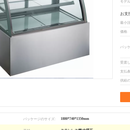
モデル
お支
最小注
価格:
パッケ
受渡し
支払条
供給の
パッケージのサイズ:
1880*740*1350mm