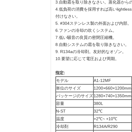
3.自動霜を取り除きなさい。蒸化器から
4.低負荷の消費を採用すれば高いligh
付けなさい。
5. #304ステンレス製の外面および内部。
6.ファンの冷却の吹くシステム。
7.低い騒音の良質の密閉圧縮機。
8.自動システムの霜を取り除きなさい。
9. R134aの冷却剤。友好的なオゾン。
10.要望に応じて電圧および周期。
指定:
モデル
A1-12MF
単位のサイズ
1200×660×1200mm
パッケージのサイズ
1280×740×1350mm
容量
380L
N-ST
32℃
温度
+2℃~ +10℃
冷却剤
R134A/R290