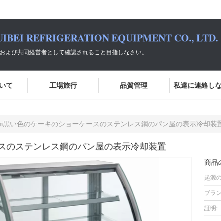
IBEI REFRIGERATION EQUIPMENT CO., LTD.
選択および共同経営者として確認されること目指しなさい。
いて
工場旅行
品質管理
私達に連絡し
.8m黒い色のケーキのショーケースのステンレス鋼のパン屋の表示冷却装
ースのステンレス鋼のパン屋の表示冷却装置
商品
起源の
ブラン
証明: