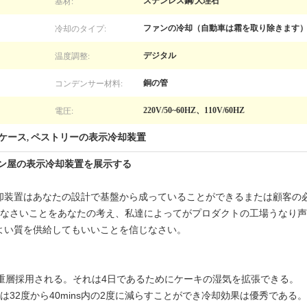
基材:
ステンレス鋼/大理石
冷却のタイプ:
ファンの冷却（自動車は霜を取り除きます
温度調整:
デジタル
コンデンサー材料:
銅の管
電圧:
220V/50~60HZ、110V/60HZ
ケース
ペストリーの表示冷却装置
,
パン屋の表示冷却装置を展示する
却装置はあなたの設計で基盤から成っていることができるまたは顧客の必
ちなさいことをあなたの考え、私達によってがプロダクトの工場うなり声示す
よい質を供給してもいいことを信じなさい。
重層採用される。それは4日であるためにケーキの湿気を拡張できる。
32度から40mins内の2度に減らすことができ冷却効果は優秀である。