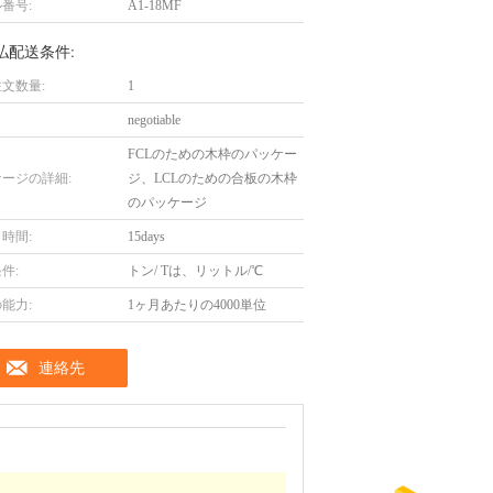
番号:
A1-18MF
払配送条件:
文数量:
1
negotiable
FCLのための木枠のパッケー
ージの詳細:
ジ、LCLのための合板の木枠
のパッケージ
時間:
15days
件:
トン/ Tは、リットル/℃
能力:
1ヶ月あたりの4000単位
連絡先