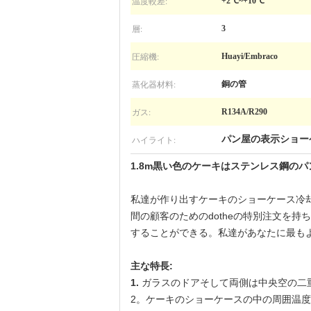
温度較差:
+2℃~+10℃
層:
3
圧縮機:
Huayi/Embraco
蒸化器材料:
銅の管
ガス:
R134A/R290
ハイライト:
パン屋の表示ショー
1.8m黒い色のケーキはステンレス鋼の
私達が作り出すケーキのショーケース冷
間の顧客のためのdotheの特別注文を持
することができる。私達があなたに最も
主な特長:
1.
ガラスのドアそして両側は中央空の二
2。ケーキのショーケースの中の周囲温度は