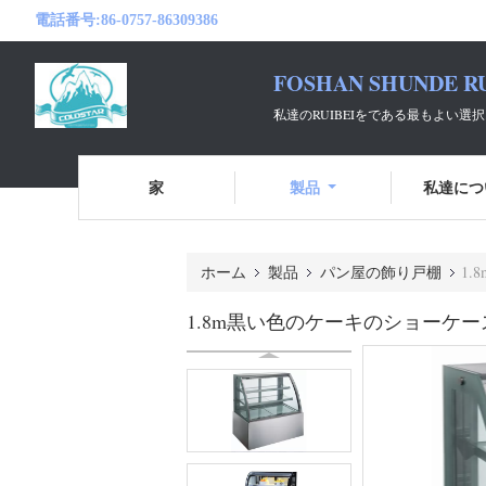
電話番号:
86-0757-86309386
FOSHAN SHUNDE RU
私達のRUIBEIをである最もよい
家
製品
私達につ
ホーム
製品
パン屋の飾り戸棚
1
1.8m黒い色のケーキのショーケ