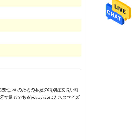
）
要性.weのための私達の特別注文長い時
最もであるbecourseはカスタマイズ