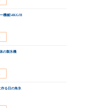
ス
機械54KG/H
ス
方体の製氷機
ス
に作る日の角氷