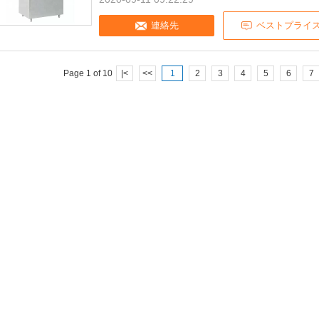
連絡先
ベストプライ
Page 1 of 10
|<
<<
1
2
3
4
5
6
7