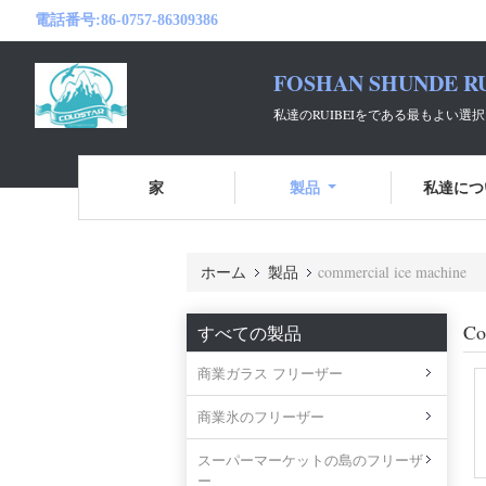
電話番号:
86-0757-86309386
FOSHAN SHUNDE RU
私達のRUIBEIをである最もよい
家
製品
私達につ
ホーム
製品
commercial ice machine
Co
すべての製品
商業ガラス フリーザー
商業氷のフリーザー
スーパーマーケットの島のフリーザ
ー