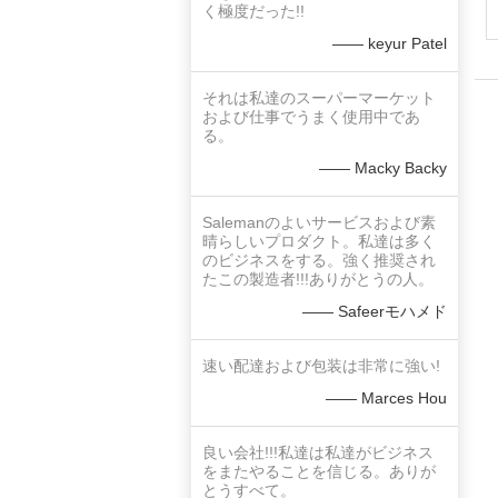
く極度だった!!
—— keyur Patel
それは私達のスーパーマーケット
および仕事でうまく使用中であ
る。
—— Macky Backy
Salemanのよいサービスおよび素
晴らしいプロダクト。私達は多く
のビジネスをする。強く推奨され
たこの製造者!!!ありがとうの人。
—— Safeerモハメド
速い配達および包装は非常に強い!
—— Marces Hou
良い会社!!!私達は私達がビジネス
をまたやることを信じる。ありが
とうすべて。