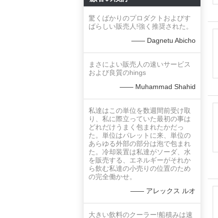
驚くばかりのプロダクトおよびす
ばらしい販売人!強く推奨された。
—— Dagnetu Abicho
まさによい販売人の速いサービス
および良質のhings
—— Muhammad Shahid
私達はこの単位を数週間前受け取
り、私に際立っていた最初の事は
どれだけうまく包まれたかだっ
た。単位はパレットに来、単位の
あらゆる外部の部分は泡で包まれ
た。冷却装置は私達がソーダ、水
を販売する、エネルギーがそれか
ら飲む私達の小売りの位置のため
の完全働かせ。
—— アレックス ルオ
大きい飲料のクーラー!船積みは速