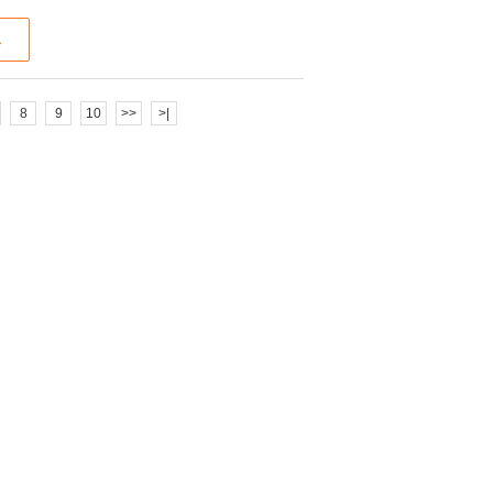
ス
8
9
10
>>
>|