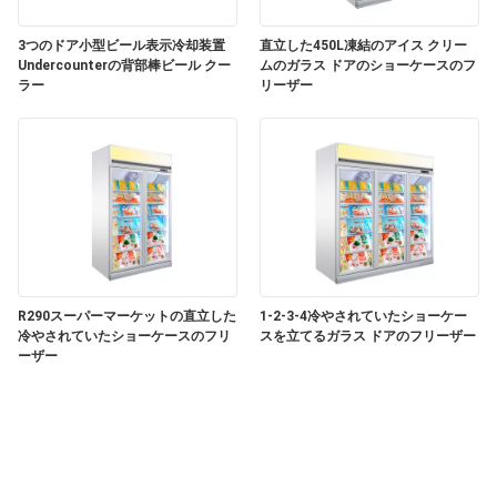
い
3つのドア小型ビール表示冷却装置
直立した450L凍結のアイス クリー
Undercounterの背部棒ビール クー
ムのガラス ドアのショーケースのフ
ラー
リーザー
ニ
ュ
ー
ス
R290スーパーマーケットの直立した
1-2-3-4冷やされていたショーケー
引
冷やされていたショーケースのフリ
スを立てるガラス ドアのフリーザー
ーザー
用
を
要