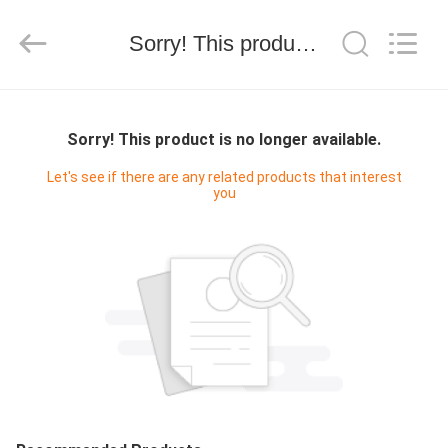
©
2020
-
Sorry! This product is no longer available.
2025
Foshan
Shunde
Ruibei
Refrigeration
家
Equipment
Co.,
Ltd..
Sorry! This product is no longer available.
All
Rights
Reserved.
プ
Let's see if there are any related products that interest
you
ロ
ダ
ク
ト
私