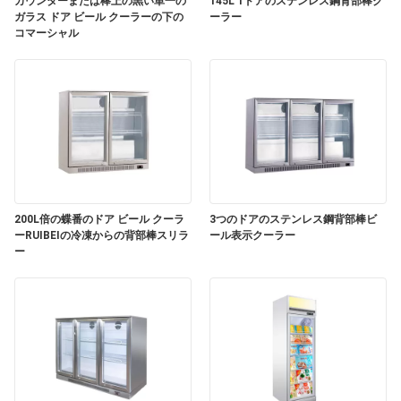
カウンターまたは棒上の黒い単一の
145L 1ドアのステンレス鋼背部棒ク
質
ガラス ドア ビール クーラーの下の
ーラー
コマーシャル
管
理
私
達
に
200L倍の蝶番のドア ビール クーラ
3つのドアのステンレス鋼背部棒ビ
ーRUIBEIの冷凍からの背部棒スリラ
ール表示クーラー
連
ー
絡
し
な
さ