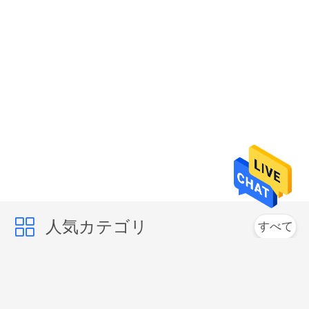
求
し
な
さ
い
地
図
人気カテゴリ
すべて
PRIVACY
POLICY
商業ガラス フリーザー
商業氷のフリーザー