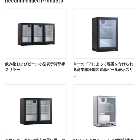
達
Recommended Products
に
つ
い
て
飲み物およびビール小型表示背部棒
単一のドアによって蝶番を付けられ
工
スリラー
る商業棒冷却装置黒ビール表示スリ
ラー
場
旅
行
品